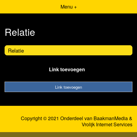
Menu +
Relatie
Relatie
Link toevoegen
Link toevoegen
Copyright © 2021 Onderdeel van
BaakmanMedia
&
Vrolijk Internet Services